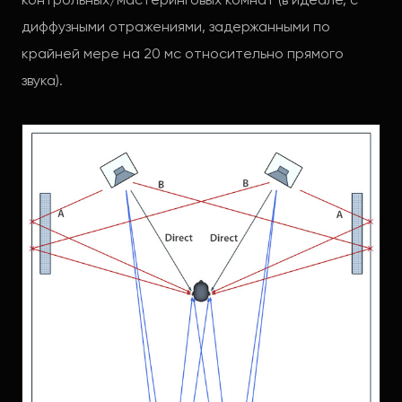
контрольных/мастеринговых комнат (в идеале, с
диффузными отражениями, задержанными по
крайней мере на 20 мс относительно прямого
звука).