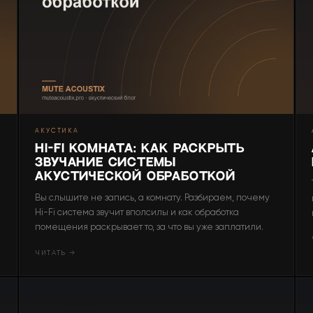
АКУСТИКА
Hi-Fi комната: как раскрыть
звучание системы
акустической обработкой
Вы слышите не запись, а комнату. Разбираем, почему
Hi-Fi система звучит вполсилы и как обработка
помещения раскрывает то, за что вы уже заплатили.
ЧИТАТЬ →