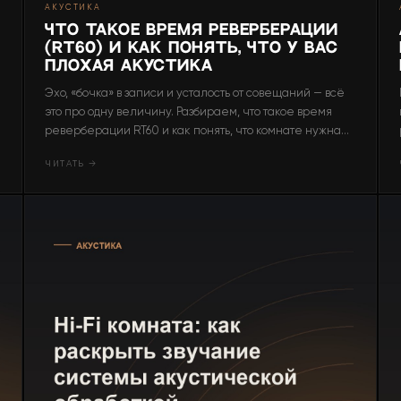
АКУСТИКА
Что такое время реверберации
(RT60) и как понять, что у вас
плохая акустика
Эхо, «бочка» в записи и усталость от совещаний — всё
это про одну величину. Разбираем, что такое время
реверберации RT60 и как понять, что комнате нужна
акустическая обработка.
ЧИТАТЬ →