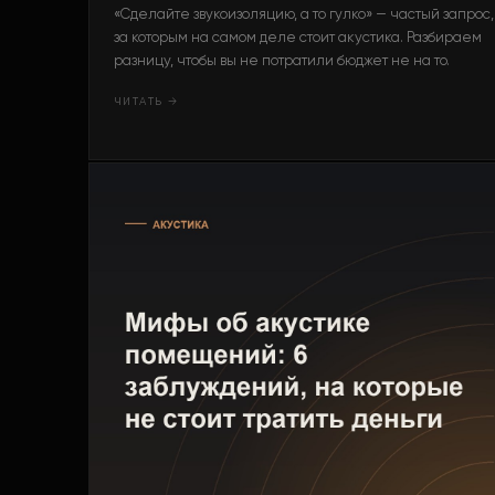
«Сделайте звукоизоляцию, а то гулко» — частый запрос,
за которым на самом деле стоит акустика. Разбираем
разницу, чтобы вы не потратили бюджет не на то.
ЧИТАТЬ →