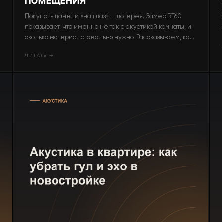
помещения
Покупать панели «на глаз» — лотерея. Замер RT60
показывает, что именно не так с акустикой комнаты, и
сколько материала реально нужно. Рассказываем, как
это устроено.
ЧИТАТЬ →