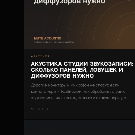
АКУСТИКА
Акустика студии звукозаписи:
сколько панелей, ловушек и
диффузоров нужно
Дорогие мониторы и микрофон не спасут, если
комната «врёт». Разбираем, как обработать студию
звукозаписи: что вешать, сколько и в каком порядке.
ЧИТАТЬ →