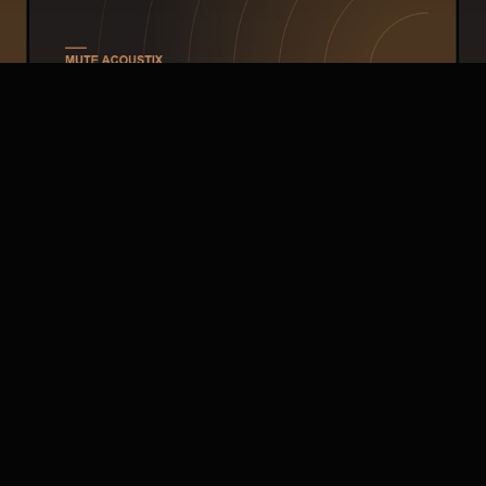
АКУСТИКА
Акустика в квартире: как
убрать гул и эхо в новостройке
Голый бетон, большие окна и минимум текстиля — и
квартира звенит, как ванная. Разбираем, почему так и
как вернуть комнате комфортный звук, не затевая
ремонт.
ЧИТАТЬ →