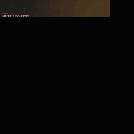
АКУСТИКА
Печать на акустических
панелях: не вредит ли рисунок
звукопоглощению
«А панель с рисунком всё ещё поглощает звук?» —
частый вопрос. Короткий ответ: да. Объясняем, как
работает печать на акустической ткани и почему она
не мешает звуку.
ЧИТАТЬ →