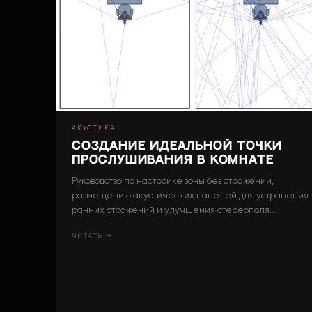
АКУСТИКА
Создание идеальной точки
прослушивания в комнате
Руководство по настройке зоны без отражений,
размещению акустических панелей для устранения
ранних отражений и улучшения стереополя...
ЧИТАТЬ →