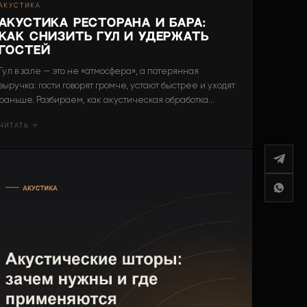
АКУСТИКА
Акустика ресторана и бара:
как снизить гул и удержать
гостей
Гул в зале — это не «атмосфера», а потерянная
выручка: гости говорят громче, устают быстрее и уходят
раньше. Разбираем, как акустическая обработка
возвращает комфорт и средний чек.
ЧИТАТЬ →