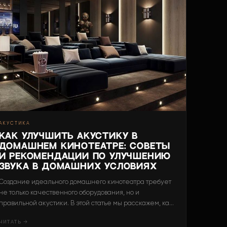
АКУСТИКА
Как улучшить акустику в
домашнем кинотеатре: Советы
и рекомендации по улучшению
звука в домашних условиях
Создание идеального домашнего кинотеатра требует
не только качественного оборудования, но и
правильной акустики. В этой статье мы расскажем, как
улучшить акустику в домашнем кинотеатре, чтобы
ЧИТАТЬ →
наслаждаться звуком на профессиональном уровне.