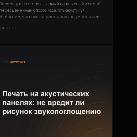
Пирамидки на стенах — самый популярный и самый
переоценённый способ «сделать акустику».
Разбираем, что поролон умеет, чего не умеет и чем
его заменить.
ЧИТАТЬ →