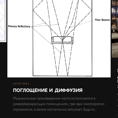
АКУСТИКА
Поглощение и диффузия
Музыкальные произведения часто исполняются в
реверберирующих помещениях, где звук многократно
отражается, а затем постепенно затухает. Будь то
аудитории, концертные залы или стадионы, эти