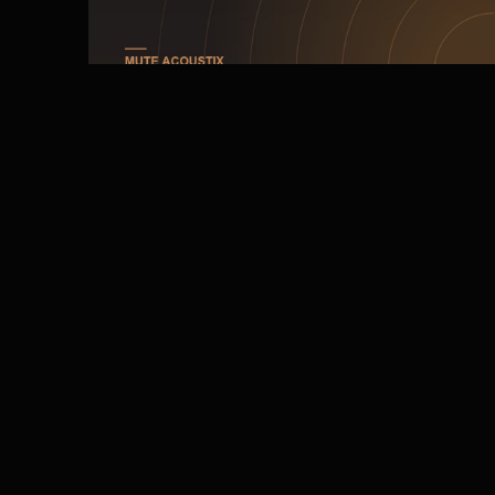
АКУСТИКА
Мифы об акустике помещений:
6 заблуждений, на которые не
стоит тратить деньги
Вокруг акустики много уверенных заблуждений,
которые передают как истину. Собрали самые частые
мифы, на которых теряют бюджет, и объясняем, как на
самом деле.
ЧИТАТЬ →